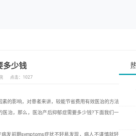
要多少钱
院
点击：1027
ctor因素的影响，对患者来讲，较能节省费用有效医治的方法
的医治，那么，医治产后抑郁症需要多少钱?下面我们一
病发前期symptoms症状不轻易发现，病人不谨慎就轻