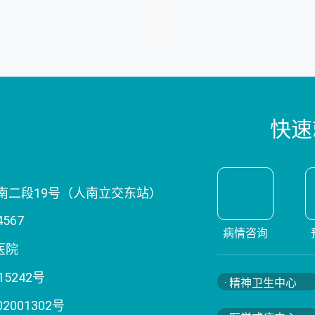
俊院长荣获四川省卫生健康从业...
初心不改 与爱同行
快速
南二段19号（人南立交东站）
4567
病情咨询
医院
15242号
· 精神卫生中心
02001302号