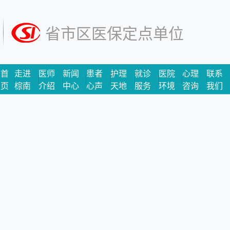
省市区医保定点单位
首
走进
医师
新闻
患者
护理
就诊
医院
心理
联系
页
棕南
介绍
中心
心声
天地
服务
环境
咨询
我们